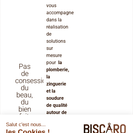
vous
accompagne
dans la
réalisation
de
solutions
sur
mesure
pour
la
Pas
plomberie,
de
la
consession,
zinguerie
du
et la
beau,
soudure
du
de qualité
bien
autour de
fait,
Cazère,
du
Muret et
professionnel