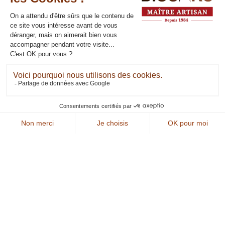
dans la
vallée au
sud de
Toulouse
.
Plus de précisions sur nos
expertises à votre service
Nous intervenons sur les secteurs de
Muret en Haute garonne, tout territoire
au sud de Toulouse jusqu'à Saint
Gaudens. Travaux de plomberie et
tuyauterie.
Soudure & Tuyauterie
Réalisation d’assemblages et de soudures (acier, inox,