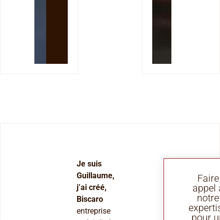
Je suis
Guillaume,
Faire
appel 
j’ai créé,
notre
Biscaro
experti
entreprise
pour u