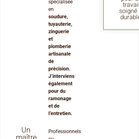
spécialisée
travai
en
soigné 
durabl
soudure,
tuyauterie,
zinguerie
et
plomberie
artisanale
de
précision.
J’interviens
également
pour du
ramonage
et de
l’entretien.
Un
Professionnels
maître
ou