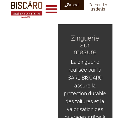
Appel
Demander
un devis
Zinguerie
sur
mesure
La zinguerie
réalisée par la
SARL BISCARO
assure la
protection durable
des toitures et la
valorisation des
ouvrages grâce à